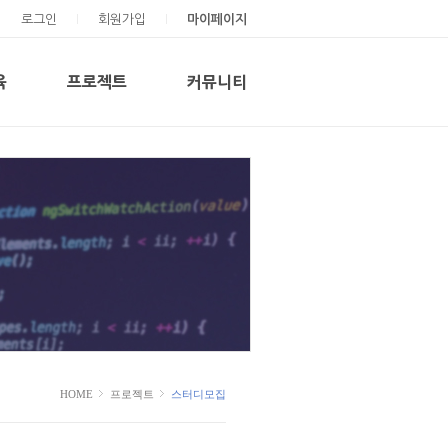
로그인
회원가입
마이페이지
육
프로젝트
커뮤니티
스터디모집
공지사항
질문&답변
수강후기
교육자료
HOME
프로젝트
스터디모집