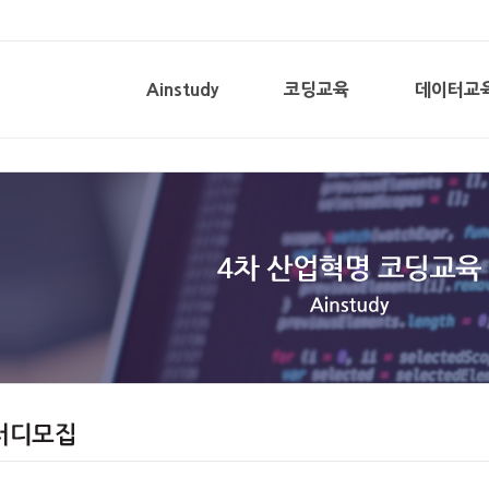
Ainstudy
코딩교육
데이터교
회사비전
코딩교육
기초반
채용/협력
샘플강의동영상
기본반
중급반
고급반