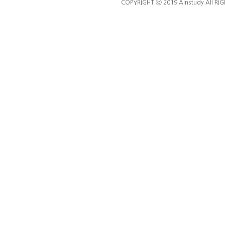
COPYRIGHT ⓒ 2019 AInstudy All RI